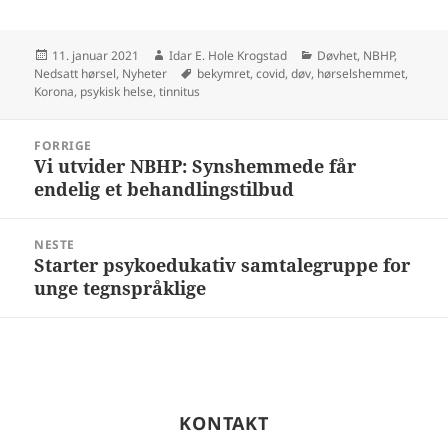
Publisert
Forfatter
Kategorier
11. januar 2021
Idar E. Hole Krogstad
Døvhet
,
NBHP
,
Stikkord
Nedsatt hørsel
,
Nyheter
bekymret
,
covid
,
døv
,
hørselshemmet
,
Korona
,
psykisk helse
,
tinnitus
Innleggsnavigasjon
FORRIGE
Vi utvider NBHP: Synshemmede får
Forrige
endelig et behandlingstilbud
artikkel:
NESTE
Starter psykoedukativ samtalegruppe for
Neste
unge tegnspråklige
artikkel:
KONTAKT