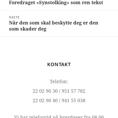
Foredraget «Synstolking» som ren tekst
Forrige
artikkel:
NESTE
Når den som skal beskytte deg er den
Neste
som skader deg
artikkel:
KONTAKT
Telefon:
22 02 90 30 / 951 57 782
22 02 90 40 / 941 55 038
Vi har telefontid på hverdager fra 08.00