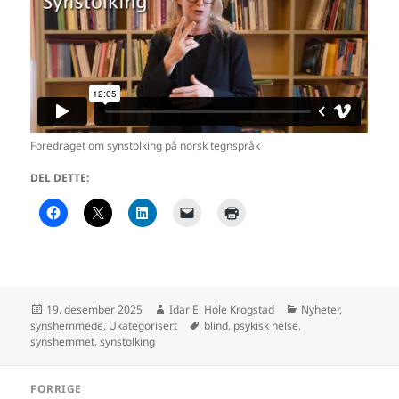
Foredraget om synstolking på norsk tegnspråk
DEL DETTE:
Publisert
Forfatter
Kategorier
19. desember 2025
Idar E. Hole Krogstad
Nyheter
,
Stikkord
synshemmede
,
Ukategorisert
blind
,
psykisk helse
,
synshemmet
,
synstolking
Innleggsnavigasjon
FORRIGE