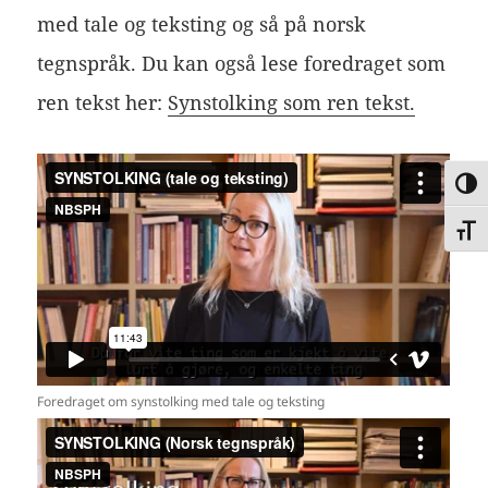
med tale og teksting og så på norsk
tegnspråk. Du kan også lese foredraget som
ren tekst her:
Synstolking som ren tekst.
VEK
VEKS
Foredraget om synstolking med tale og teksting