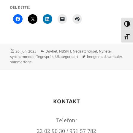
DEL DETTE:
VEK
VEKS
Publisert
Kategorier
26. juni 2023
Døvhet
,
NBSPH
,
Nedsatt hørsel
,
Nyheter
,
Stikkord
synshemmede
,
Tegnspråk
,
Ukategorisert
henge med
,
samtaler
,
sommerferie
KONTAKT
Telefon:
22 02 90 30 / 951 57 782